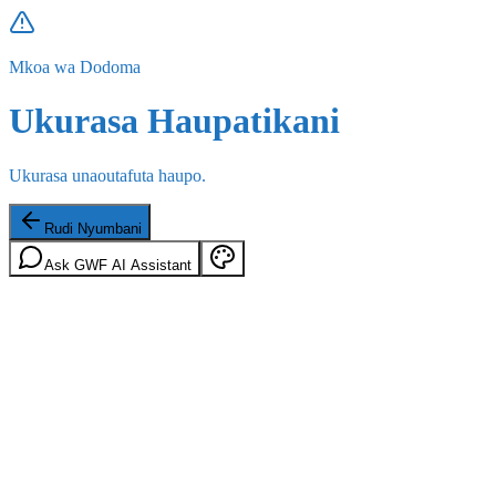
Mkoa wa Dodoma
Ukurasa Haupatikani
Ukurasa unaoutafuta haupo.
Rudi Nyumbani
Ask GWF AI Assistant