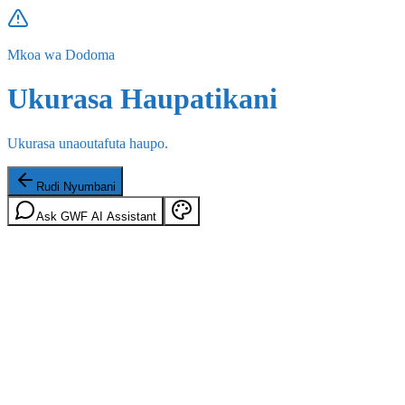
Mkoa wa Dodoma
Ukurasa Haupatikani
Ukurasa unaoutafuta haupo.
Rudi Nyumbani
Ask GWF AI Assistant