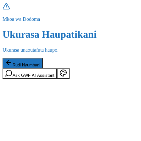
Mkoa wa Dodoma
Ukurasa Haupatikani
Ukurasa unaoutafuta haupo.
Rudi Nyumbani
Ask GWF AI Assistant