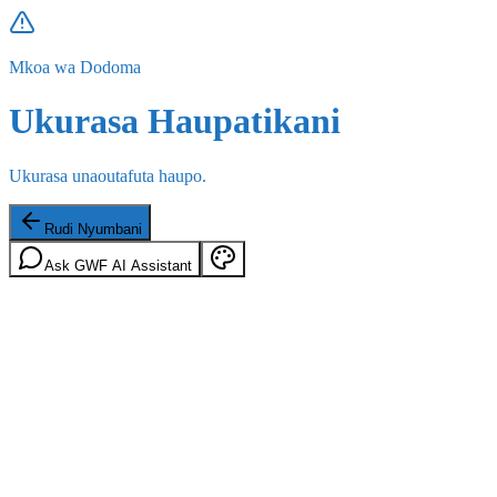
Mkoa wa Dodoma
Ukurasa Haupatikani
Ukurasa unaoutafuta haupo.
Rudi Nyumbani
Ask GWF AI Assistant