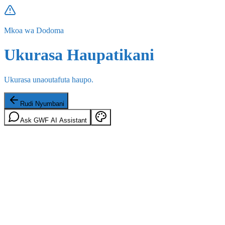
Mkoa wa Dodoma
Ukurasa Haupatikani
Ukurasa unaoutafuta haupo.
Rudi Nyumbani
Ask GWF AI Assistant