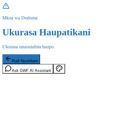
Mkoa wa Dodoma
Ukurasa Haupatikani
Ukurasa unaoutafuta haupo.
Rudi Nyumbani
Ask GWF AI Assistant