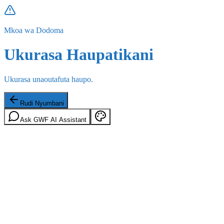
Mkoa wa Dodoma
Ukurasa Haupatikani
Ukurasa unaoutafuta haupo.
Rudi Nyumbani
Ask GWF AI Assistant