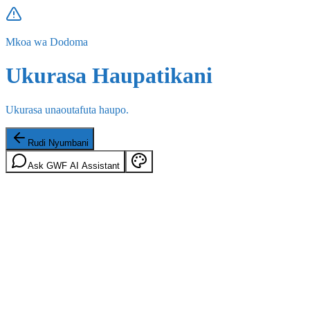
Mkoa wa Dodoma
Ukurasa Haupatikani
Ukurasa unaoutafuta haupo.
Rudi Nyumbani
Ask GWF AI Assistant