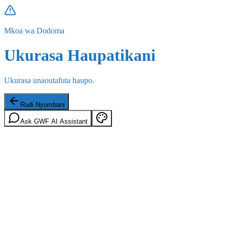
Mkoa wa Dodoma
Ukurasa Haupatikani
Ukurasa unaoutafuta haupo.
Rudi Nyumbani
Ask GWF AI Assistant