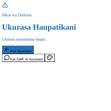
Mkoa wa Dodoma
Ukurasa Haupatikani
Ukurasa unaoutafuta haupo.
Rudi Nyumbani
Ask GWF AI Assistant