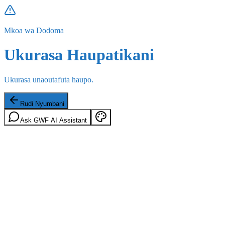
Mkoa wa Dodoma
Ukurasa Haupatikani
Ukurasa unaoutafuta haupo.
Rudi Nyumbani
Ask GWF AI Assistant