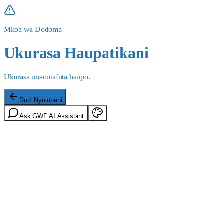
Mkoa wa Dodoma
Ukurasa Haupatikani
Ukurasa unaoutafuta haupo.
Rudi Nyumbani
Ask GWF AI Assistant